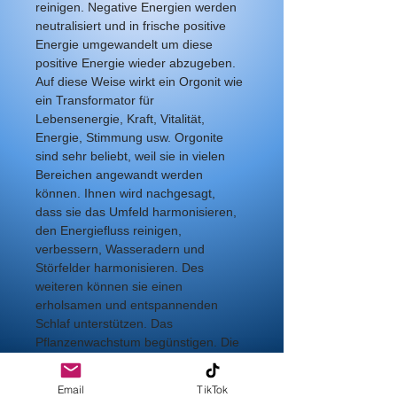
reinigen. Negative Energien werden 
neutralisiert und in frische positive 
Energie umgewandelt um diese 
positive Energie wieder abzugeben. 
Auf diese Weise wirkt ein Orgonit wie 
ein Transformator für 
Lebensenergie, Kraft, Vitalität, 
Energie, Stimmung usw. Orgonite 
sind sehr beliebt, weil sie in vielen 
Bereichen angewandt werden 
können. Ihnen wird nachgesagt, 
dass sie das Umfeld harmonisieren, 
den Energiefluss reinigen, 
verbessern, Wasseradern und 
Störfelder harmonisieren. Des 
weiteren können sie einen 
erholsamen und entspannenden 
Schlaf unterstützen. Das 
Pflanzenwachstum begünstigen. Die 
spirituelle Entfaltung und mediale 
Prozesse fördern. 
Email
TikTok