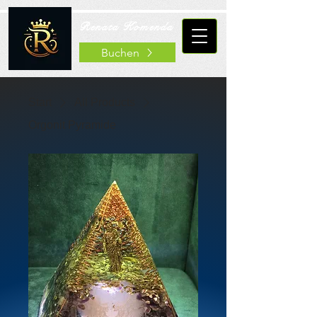
Renata Komenda
Buchen
Start
All Products
Orgonit Pyramide